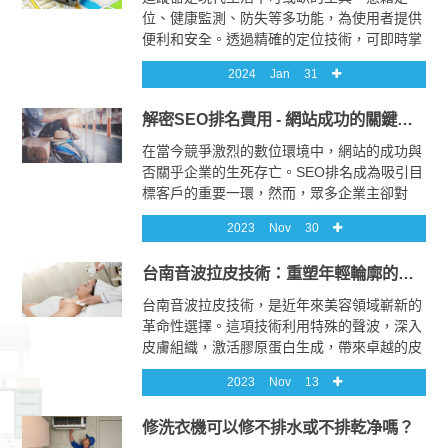
位、健康監測、防失等多功能，為使用者提供
便利和安全。透過精確的定位技術，可即時掌
握目標位置。作為生活助手，能提供健康數據
2024
Jan
31
監測，改善生活品質。在防失方面，快速尋回
遺失物品。然而，使用需注意隱私和倫理。未
解密SEO排名費用 - 網站成功的關鍵投資
來，追蹤器將不斷升級，延伸至醫療、環境監
測等領域，為人類提供更便捷的生活體驗。
在當今競爭激烈的數位環境中，網站的成功與
否關乎企業的生死存亡。SEO排名成為吸引目
標客戶的重要一環，然而，眾多企業主卻對
SEO排名費用心生疑慮。究竟SEO排名費用值
2023
Nov
30
得投資嗎？這是眾多企業主關心的問題。首
先，我們要理解SEO排名費用的本質。SEO，
台南音波拉皮技術：重塑年輕輪廓的革命性美容祕密
即搜尋引擎優化，是提升網站在搜索引擎中排
名的策略。
台南音波拉皮技術，是近年來美容領域嶄新的
革命性選擇。這項技術利用特殊的聲波，深入
皮膚組織，激活膠原蛋白生成，帶來卓越的皮
膚提升效果。相較於傳統手術，台南音波拉皮
2023
Nov
13
無需切割皮膚，提供非侵入性的安全治療，大
大減少患者的痛苦和康復時間。其效果自然而
修洗衣機可以修不排水或不排乾净嗎？
持久，使得追求年輕輪廓的人們能夠在不經歷