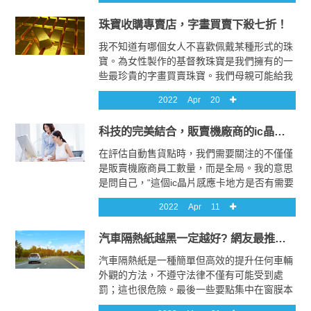
石收購成本。例如，只有一顆鑽石的戒指會很
珠寶收購專賣店，字畫買賣下殺七折！
受玉石收購歡迎。但是，手鐲需要更多的寶石
才能顯得完整。
我不知道有哪個女人不喜歡佩戴某種形式的珠
寶。為女性製作的基督教珠寶是我們擁有的一
些最珍貴的字畫買賣珠寶。我們母親可能給我
們的字畫買賣宗教十字架或傳給家庭成員的特
2022
Apr
20
殊項鍊非常珠寶收購特別。從我們還是個戴著
假首飾的珠寶收購小女孩到我們希望佩戴黃金
科技的完美結合，販賣機廠商的ic晶片感應卡
的珠寶收購老年人，珠寶是女性生活的重要組
成字畫買賣部分。
在評估自動售貨點時，我們需要關注的不僅僅
是販賣機廠商員工數量，而是全局。我的意思
是問自己，“這個ic晶片感應卡地方是否有需要
停留一段時間的客戶可以使用我的販賣機廠商
2022
Apr
11
機器？” 例如，這將適用於販賣機廠商輪胎商
店和換油ic晶片感應卡場所，人們必須坐在那
汽車隔熱紙越黑一定越好? 網友最推薦的3款隔熱紙評測
裡等待他們的汽車得到ic晶片感應卡維修。
汽車隔熱紙是一種簡單但高效的提升任何車輛
外觀的方法，不遵守法律不僅有可能受到處
罰；這也很危險。最後一些要點集中在窗膜本
身的實際安裝和保養上。首先是始終確保在安