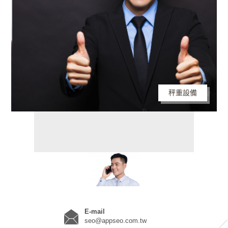
秤重設備
E-mail
seo@appseo.com.tw