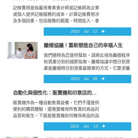
段，設計團隊將與客戶溝通，台南網頁設計了
記帳費用是指雇用專業會計師或記帳師為企業
解其需求、目標和期望。討論網頁的功能、內
或個人提供記帳服務的成本。計算記帳費用涉
容、設計風格等。同時，制定項目計劃和時間
及多個因素，包括服務的範圍、時間投入、會
表。
計專業水平和市場行情。以下是一些常見的計
2023
Jul
17
算方式和相關考慮因素：服務範圍：記帳服務
的範圍是計算費用的重要因素之一。它可以包
離婚協議！重新塑造自己的幸福人生
括日常會計記錄、財務報表編制、稅務申報、
工資計算等。根據所需的服務範圍的廣度和複
我們隨時為您提供幫助。請將此視為離婚程序
雜性，費用可能有所不同。
和資產分割的細節指南。離婚協議中間分割資
產是離婚時分割資產最簡單的方式。它要求離
婚雙方獲得婚姻存續期間獲得的資產的一半。
2023
Jul
05
離婚協議開始分割資產的過程可能很困難，離
婚協議不太可能在一天內完成，因為它涉及收
自動化與個性化：販賣機和印章店的現代需求
集所有資產、負債和收入的記錄。記錄所有資
產的公平市場價值以及當前擁有這些資產的人
販賣機作為一種自動售賣設備，它們不僅提供
非常重要。
便利的購買體驗，還需要確保所售賣的商品的
品質和衛生。下面是販賣機如何確保商品的品
質和衛生的幾種常見方式：定期檢查和補充：
2023
Jun
13
販賣機經營者通常會定期檢查販賣機的庫存狀
況，確保貨物的供應充足。他們會定期補充商