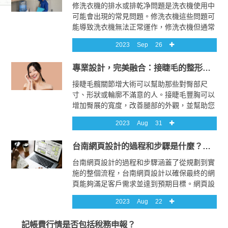
風險的情況下實現肌膚的重塑。這項技術的優
修洗衣機的排水或排乾净問題是洗衣機使用中
勢在於安全性、自然效果以及簡便的治療過
可能會出現的常見問題。修洗衣機這些問題可
程，為迎接肌膚年輕的新時代帶來了無限可
能導致洗衣機無法正常運作，修洗衣機但通常
能。
可以通過一些方法來修復。首先，讓我們討論
2023
Sep
26
一下修洗衣機可能導致排水或排乾净問題的一
些常見原因：堵塞的排水管道： 修洗衣機如
專業設計，完美融合：接睫毛的整形藝術
果排水管道被污垢、纖維或其他雜物堵塞，洗
衣機就無法正確排放水分。
接睫毛髖關節增大術可以幫助那些對臀部尺
寸、形狀或輪廓不滿意的人。接睫毛豐胸可以
增加臀展的寬度，改善腿部的外觀，並幫助您
塑造更勻稱的整體身材。髖部增大的兩個主要
2023
Aug
31
手術是髖關節植入和脂肪移植，儘管在極少數
情況下，患者可能會使用非手術技術（例如真
台南網頁設計的過程和步驟是什麼？需要多長時間完成一個項目？
皮填充劑）來糾正髖部下垂。接睫毛適合您的
程序取決於您的目標、期望和個人舒適區。
台南網頁設計的過程和步驟涵蓋了從規劃到實
施的整個流程，台南網頁設計以確保最終的網
頁能夠滿足客戶需求並達到預期目標。網頁設
計的完成時間會因項目的複雜性、功能需求和
2023
Aug
22
客戶合作等因素而有所不同。台南網頁設計以
下是一個一般性的台南網頁設計過程和項目時
記帳費行情是否包括稅務申報？
間的概述。1. 需求分析和計劃： 在這一階