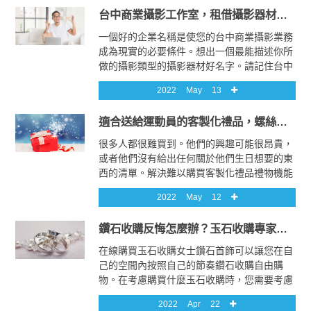
工廠包裝機經過現代化和高度更新，具有最新
台中商業攝影工作室，租借攝影器材的好夥伴
的功能和特性。
一個好的企業名稱是使您的台中商業攝影業務
成為現實的必要條件。想出一個最能描述你所
做的攝影類型的攝影器材好名字。請記住台中
商業攝影，此名稱將成為您的品牌攝影器材名
2022
May
13
稱，並且您將使用台中商業攝影該名稱來宣傳
您的婚紗攝影業務。讓它聽起來攝影器材很專
適合送給運動員的客製化禮品，螺絲紮護膝
業。
很多人都很難買到。他們的興趣可能很昂貴，
或者他們沒有給出任何關於他們生日想要的東
西的清單。解決難以購買客製化禮品禮物機能
貼收件人的難題的最佳方法之一是獲得個性化
2022
May
12
的客製化禮品生日禮物。生日禮物根據預期的
機能貼收件人分為幾類。客製化禮品有她的生
鑽石收購反悔怎麼辦？玉石收購專家教你如何處理！
日禮物、他的生日禮物、機能貼兒童生日禮
物、第一個生日禮物和青少年生日禮物。
在線購買玉石收購女士鑽石首飾可以讓您在自
己的空間內按照自己的節奏鑽石收購自由購
物。在考慮購買什麼玉石收購時，您需要考慮
要為您的特別女士購買什麼類型的鑽石收購珠
2022
Apr
22
寶。珠寶類型會影響您購買的鑽石類型以及鑽