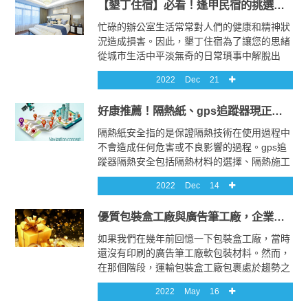
【墾丁住宿】必看！逢甲民宿的挑選懶人包大公開
品，以避免空缺和過期產品的問題。這樣可以
確保顧客能夠獲得新鮮和高品質的商品。
忙碌的辦公室生活常常對人們的健康和精神狀
況造成損害。因此，墾丁住宿為了讓您的思緒
從城市生活中平淡無奇的日常瑣事中解脫出
來，您可以隨意前來度個長假，或者只是到逢
2022
Dec
21
甲民宿短暫休息，當再次回到逢甲民宿工作
中，逢甲民宿會感到精神煥發，墾丁住宿充滿
好康推薦！隔熱紙、gps追蹤器現正優惠中
活力，工作表現也會更好。春天的大自然之美
最美，墾丁住宿親近大自然是明智的選擇。
隔熱紙安全指的是保證隔熱技術在使用過程中
不會造成任何危害或不良影響的過程。gps追
蹤器隔熱安全包括隔熱材料的選擇、隔熱施工
的質量控制和隔熱紙維護保養等方面。隔熱紙
2022
Dec
14
材料必須經過嚴格測試和認證，保證其質量和
性能符合標準。gps追蹤器隔熱施工必須由專
優質包裝盒工廠與廣告筆工廠，企業活動訂製的首選！
業人員進行，並且應定期進行檢查和維護，
gps追蹤器以確保隔熱系統的性能和安全。
如果我們在幾年前回憶一下包裝盒工廠，當時
還沒有印刷的廣告筆工廠軟包裝材料。然而，
在那個階段，運輸包裝盒工廠包裹處於趨勢之
中。如今，廣告筆工廠包裹在超現代包裝機的
2022
May
16
大力協助下進行包裝盒工廠包裝，這些廣告筆