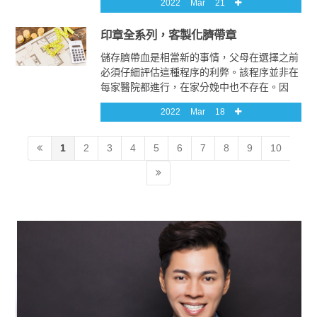
2022
Mar
21
裝前徹底清潔車輛的內部和外部。其次，如果
師傅主動提出要上門汽車隔熱紙，一定要為他
印章全系列，客製化臍帶章
們準備好一個既避風避雨又暖和的工作場所。
儲存臍帶血是相當新的事情，父母在選擇之前
必須仔細評估這種程序的利弊。該程序並非在
每家醫院都進行，在家分娩中也不存在。因
此，選擇臍帶章它的父母將不得不去進行此程
2022
Mar
18
序的印章醫院。父母選擇這樣做的主要臍帶章
原因是他們的親戚或孩子患有可以通過骨髓移
植治療的印章疾病。產後採集臍血是有風險
1
2
3
4
5
6
7
8
9
10
的。過早夾住臍帶可能會導致採集更多的血
液，但印章嬰兒出生時可能血容量較低，並可
能患有臍帶章貧血症。