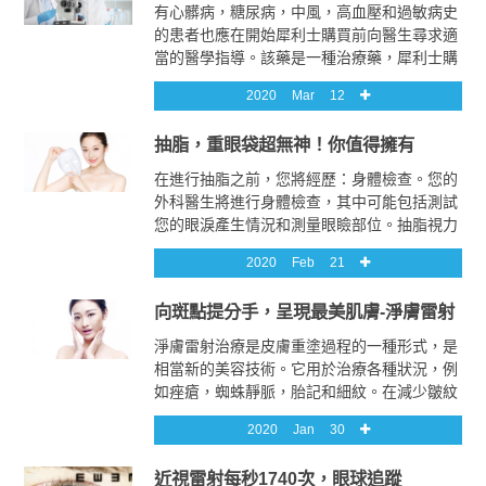
有心髒病，糖尿病，中風，高血壓和過敏病史
的患者也應在開始犀利士購買前向醫生尋求適
當的醫學指導。該藥是一種治療藥，犀利士購
買僅有助於保持性交時的陰莖僵硬，犀利士購
2020
Mar
12
買因此需要自然的性興奮來觀察其效果
抽脂，重眼袋超無神！你值得擁有
在進行抽脂之前，您將經歷：身體檢查。您的
外科醫生將進行身體檢查，其中可能包括測試
您的眼淚產生情況和測量眼瞼部位。抽脂視力
檢查。您的眼科醫生會檢查您的眼睛並測試您
2020
Feb
21
的視力，包括周圍的視力。這是支持保險索賠
所必需的。這些照片有助於計劃手術，評估其
向斑點提分手，呈現最美肌膚-淨膚雷射
近期和長期影響以及支持保險索賠。
淨膚雷射治療是皮膚重塗過程的一種形式，是
相當新的美容技術。它用於治療各種狀況，例
如痤瘡，蜘蛛靜脈，胎記和細紋。在減少皺紋
中特別有用。隨著年齡的增長，眼睛和嘴巴周
2020
Jan
30
圍的皮膚容易受到嚴重影響，這種淨膚雷射有
助於使皮膚恢復青春。除上述條件外，它還可
近視雷射每秒1740次，眼球追蹤
用於去除紋身，還可以減少輕度燒傷疤痕的出