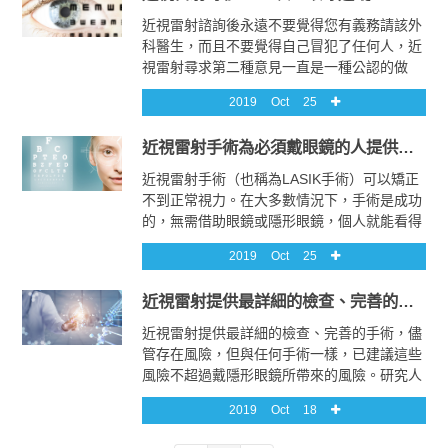
現。
近視雷射諮詢後永遠不要覺得您有義務請該外
科醫生，而且不要覺得自己冒犯了任何人，近
視雷射尋求第二種意見一直是一種公認的做
法，大多數醫生會敦促對疑慮纏綿的患者這樣
2019
Oct
25
做。雖然您可能聽說過一位很棒的外科醫生在
您所在地區以外的地方實習，但找到在家附近
近視雷射手術為必須戴眼鏡的人提供完美的視力
的人確實是最好的選擇，而且更加方便。
近視雷射手術（也稱為LASIK手術）可以矯正
不到正常視力。在大多數情況下，手術是成功
的，無需借助眼鏡或隱形眼鏡，個人就能看得
很好。這種類型的手術於1990年開發，並且
2019
Oct
25
變得越來越流行。
近視雷射提供最詳細的檢查、完善的手術
近視雷射提供最詳細的檢查、完善的手術，儘
管存在風險，但與任何手術一樣，已建議這些
風險不超過戴隱形眼鏡所帶來的風險。研究人
員發現，實際上，每10,000人中就有1人因雷
2019
Oct
18
射眼科手術而導致嚴重的視力喪失，通常，手
術的基本治療費用為每隻眼睛1500美元。