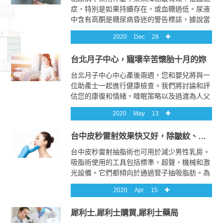
考慮很多因素。除了所有的臨床標準，因此，
症，特別是如果持續存在，或血糖過低。尿液
您可以看到植牙治療涉及許多因素，其中還包
中含有高酮是糖尿病昏迷的警告標誌，據說當
括牙醫，牙周病專家（牙周病醫生），牙科技
一個人的血糖低於他或她的醫生設定的目標範
師以及有時是口腔外科醫師的合作。因此，重
2020
Dec
28
圍時，患有低血糖。服用藥物來控制血糖的人
要的是要有人能夠協調種植牙方面涉及的許多
可能會注意到他們在跳過餐或比平時更多的運
因素，以便種植牙治療能夠提供成功且令人滿
台北月子中心，寵壞辛苦懷胎十月的妳
動時葡萄糖水平下降。
意的長期結果。
台北月子中心中心產後兩週，您和嬰兒將與一
位助產士一起進行健康檢查。我們將討論和評
估您的康復和情緒，睡眠策略以及過渡為人父
母的方式。我們台北月子中心檢查並測量嬰兒
2020
May
13
的生長發育。有證據表明，產後適應障礙和/
或抑鬱症比以前公認的更為常見，我們將在為
台中皮秒雷射效果快又好，除皺紋、除疤痕的好幫手
期兩週的訪問中對您進行篩查，並就我們的治
療提出建議。
台中皮秒雷射抽脂術也可用於減少男性乳房。
吸脂術使用的工具包括標準，超聲，機械和激
光設備。它們都傾向於通過管子抽吸脂肪。為
了防止並發症，外科醫生可以安全清除的脂肪
2020
Apr
15
量受到限制，台中皮秒雷射具體取決於患者在
手術後立即出院還是住院。它旨在減少陰唇拉
犀利士,犀利士購買,犀利士藥局
長，通常作為陰道成形術的一部分。