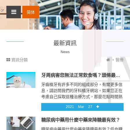
简体
最新資訊
News
資訊分類
醫療
牙周病害您無法正常飲食嗎？頭條最速爆告訴您解決牙周病的6大關鍵
牙齒植牙有許多不同的組成部分，有關更多信
息，請訪問我們的牙科植牙網站。如果您正在
考慮自己採取這種治療方式，那麼花點時間熟
悉牙科植牙的概念非常重要。Straumann，
2021
Mar
27
Astra Tech，Nobel，3i和Zimmer是一些最著
名的種植牙系統。不同的種植牙體系在鈦表面
糖尿病中藥用什麼中藥來降糖最有效？
的形狀，大小，尺寸和光潔度方面會有所不
同。選擇牙齒種植系統時，您的種植牙醫需要
糖尿病中藥用什麼中藥來降糖最有效？低血糖