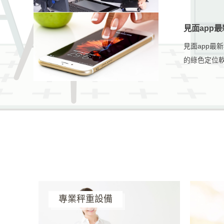
見面app
見面app最
的綠色定位
專業秤重設備