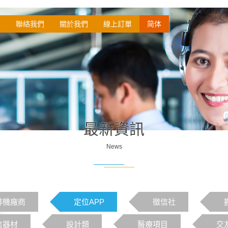
本
聯絡我們
關於我們
線上訂單
简体
最新資訊
News
啡機廠商
定位APP
徵信社
信器材
設計類
醫療項目
交