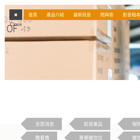
首頁
產品介紹
最新訊息
問與答
影音相
Close
全部消息
批發產品
咖
贍養費
專業徵信社
徵