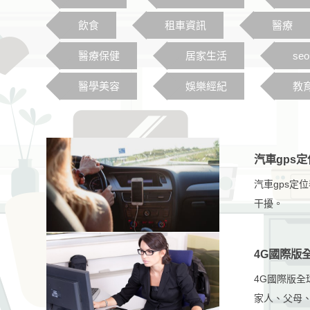
飲食
租車資訊
醫療
醫療保健
居家生活
se
醫學美容
娛樂經紀
教
汽車gps
汽車gps定
干擾。
4G國際版全
4G國際版全
家人、父母