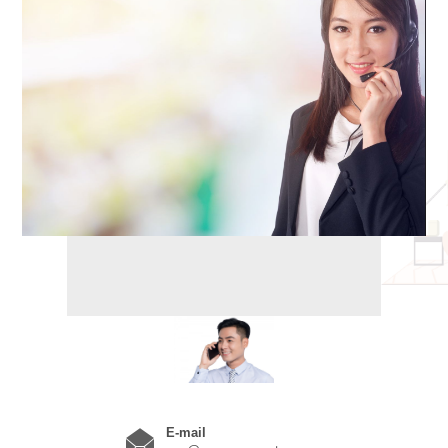
秤
E-mail