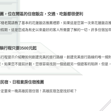
假期租車，您會發現自己付了大筆的租金。在考慮廉價租車時，您需要記
，那麼您不會為租借給人留下深刻印象的人而付租金。這是在考慮要租車
薦，位在鬧區的住宿飯店，交通、吃飯都很便利
素。這是快速指南，可幫助您在尋找廉價汽車租賃時找到最優惠的價格。
客棧老闆請教了基本的花蓮飯店推薦禮節，如果這是您第一次來花蓮飯店
幾美元。只要記住有一些交易，您只需要找到它們。如果所有其他方法都
的假期。這是您成為有史以來最好的客人所需要了解的一切。許多住宿加
要，請使用經常提供的許多優惠券代碼之一。
客人的需求。
裝行程只要3500元起
裝行程提示介紹瞭如何創建完美的旅行路線，創建完美旅行路線的唯一規
沒。如果您不提前計劃，您很容易找到一個追趕另一個遊客的陷阱。但是
光去探索一個美好的新城市或鄉村。那麼，如果您的時間表有限，該如何
樓民宿、日租套房住宿推薦
一定要來一晚高雄民宿住宿！高雄民宿怎麼找好呢？