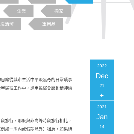
企業
搬家
環境清潔
軍用品
2022
Dec
的思緒從城市生活中平淡無奇的日常瑣事
21
逢甲民宿工作中，逢甲民宿會感到精神煥
大自然是明智的選擇。
2021
Jan
時段旅行，那麼與非高峰時段旅行相比，
14
（例如一周內或假期除外）租房。如果絕