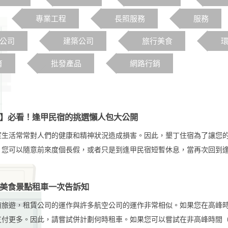
專業工程
長照服務
服務
o公司
建築公司
旅行美食
育
批發產品
網路行銷
】必看！逢甲民宿的挑選懶人包大公開
室生活常常對人們的健康和精神狀況造成損害。因此，墾丁住宿為了讓您
，您可以隨意前來度個長假，或者只是到逢甲民宿短暫休息，當再次回到
宿充滿活力，工作表現也會更好。春天的大自然之美最美，墾丁住宿親近
美食景點租車一次告訴知
南旅遊，租賃公司的運作與許多航空公司的運作非常相似。如果您在高峰
支付更多。因此，請嘗試併計劃何時租車。如果您可以嘗試在非高峰時間