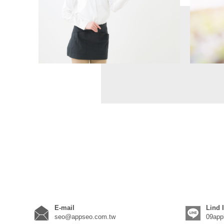
E-mail
Lind 
seo@appseo.com.tw
09app