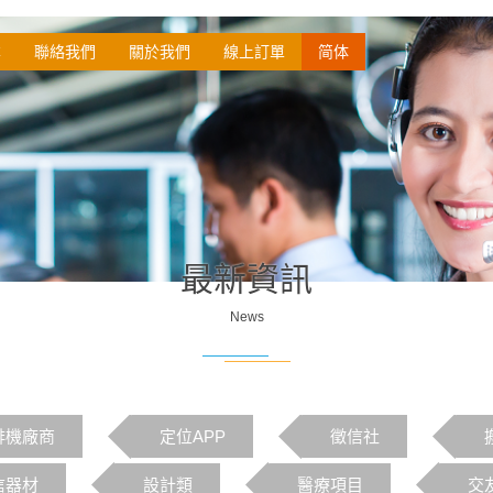
本
聯絡我們
關於我們
線上訂單
简体
最新資訊
News
啡機廠商
定位APP
徵信社
信器材
設計類
醫療項目
交