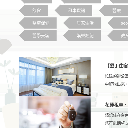
飲食
租車資訊
醫療
醫療保健
居家生活
se
醫學美容
娛樂經紀
教
【墾丁住宿
忙碌的辦公
中解脫出來
發，墾丁住
花蓮租車．
請記住在台
您可能期望