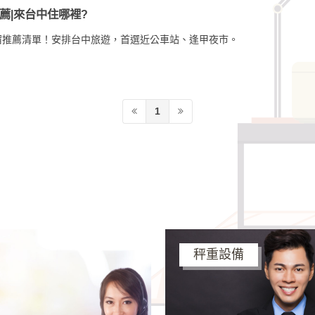
薦|來台中住哪裡?
宿推薦清單！安排台中旅遊，首選近公車站、逢甲夜市。
1
秤重設備