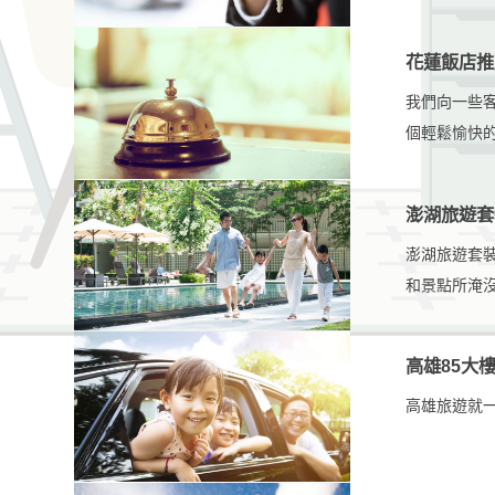
對不可能在
經濟型轎車
花蓮飯店推
住的重要因
我們向一些
可能會節省
個輕鬆愉快
議；如果需
以滿足個別
澎湖旅遊套
澎湖旅遊套
和景點所淹
最美好的時
高雄85大
高雄旅遊就