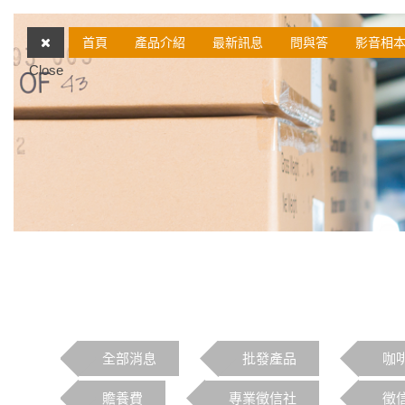
首頁
產品介紹
最新訊息
問與答
影音相
Close
全部消息
批發產品
咖
贍養費
專業徵信社
徵