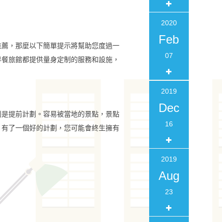
住要租用的汽車類型。如果您要租用基本
，考慮要買什麼而不是買得起的時候要記
2020
下次需要租車時，請記住這些因素，最終
Feb
推薦，那麼以下簡單提示將幫助您度過一
失敗，請使用互聯網找到最佳的租賃協
07
早餐旅館都提供量身定制的服務和設施，
2019
Dec
則是提前計劃。容易被當地的景點，景點
16
，有了一個好的計劃，您可能會終生擁有
規劃澎湖旅遊套裝行程？
2019
Aug
23