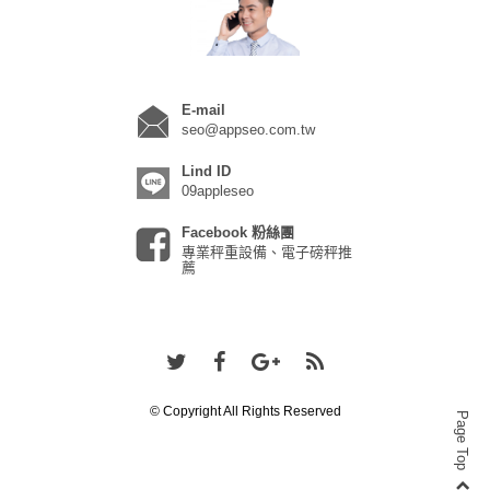
E-mail
seo@appseo.com.tw
Lind ID
09appleseo
Facebook 粉絲團
專業秤重設備、電子磅秤推
薦
© Copyright All Rights Reserved
Page Top