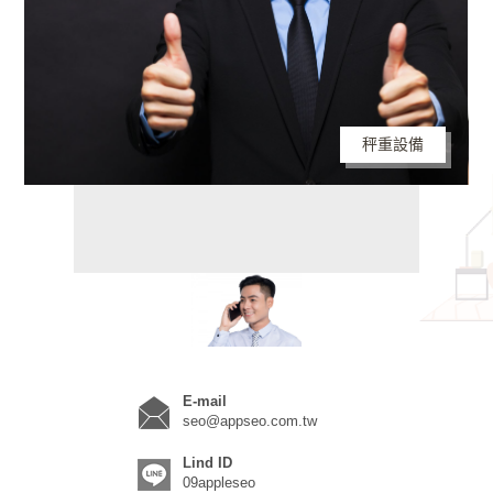
秤重設備
E-mail
seo@appseo.com.tw
Lind ID
09appleseo