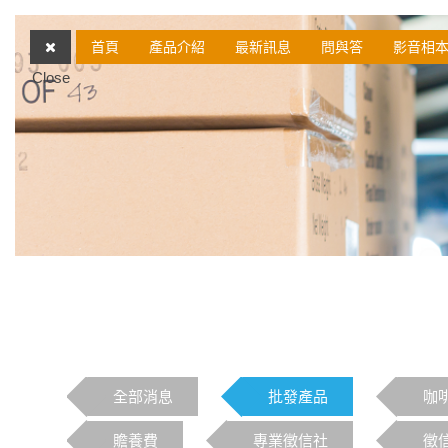
首頁
產品介紹
最新訊息
問與答
影音相
Close
全部消息
批發產品
咖
贍養費
專業徵信社
徵