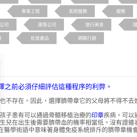
專業工程
長照服務
服務
o公司
建築公司
旅行美食
育
批發產品
網路行銷
擇之前必須仔細評估這種程序的利弊。
也不存在。因此，選擇臍帶章它的父母將不得不去
孩子患有可以通過骨髓移植治療的
印章
疾病。可以
生兒在出生後需要臍帶血的機率相當低。沒有證據
這在醫學術語中意味著身體免疫系統排斥的臍帶章機