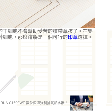
的干細胞不會幫助受苦的臍帶章孩子。在嬰
幹細胞，那麼這將是一個可行的
印章
選擇。
UA-C1600WF 數位恆溫強制排氣熱水器！