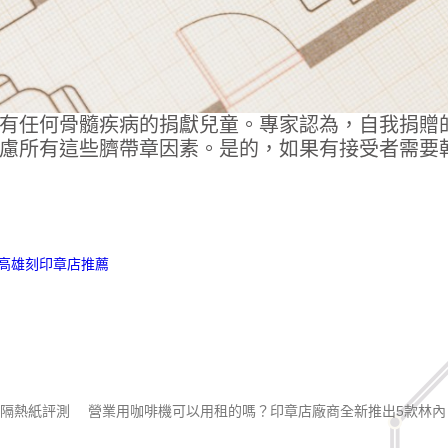
有任何骨髓疾病的捐獻兒童。專家認為，自我捐贈
慮所有這些臍帶章因素。是的，如果有接受者需要
高雄刻印章店推薦
款隔熱紙評測
營業用咖啡機可以用租的嗎？印章店廠商全新推出5款林內 R