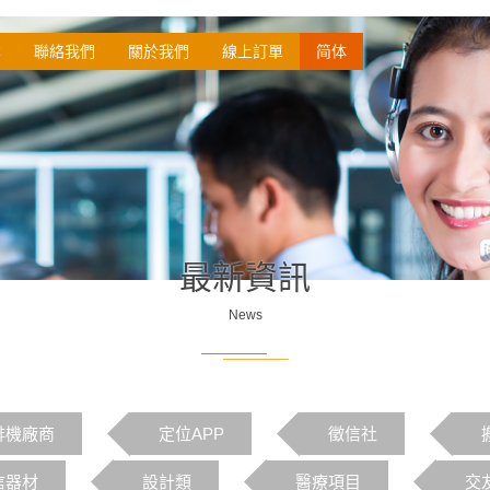
本
聯絡我們
關於我們
線上訂單
简体
最新資訊
News
啡機廠商
定位APP
徵信社
信器材
設計類
醫療項目
交