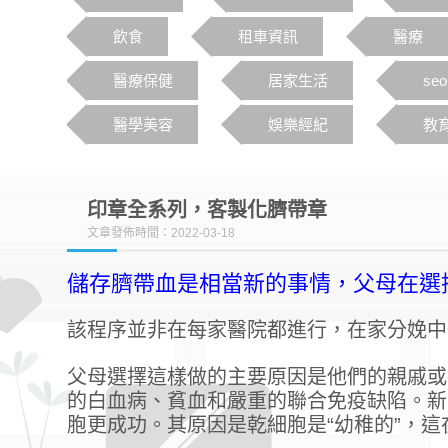
飲食
租車資訊
醫療
醫療保健
居家生活
se
醫學美容
娛樂經紀
教
印章全系列，客製化臍帶章
文章發佈時間：2022-03-18
儲存臍帶血是相當新的事情，父母在選
該程序並非在每家醫院都進行，在家分娩中
父母選擇這樣做的主要原因是他們的親戚或
的白血病、貧血和嚴重的聯合免疫缺陷。新
胞更成功。其原因是乾細胞是“幼稚的”，