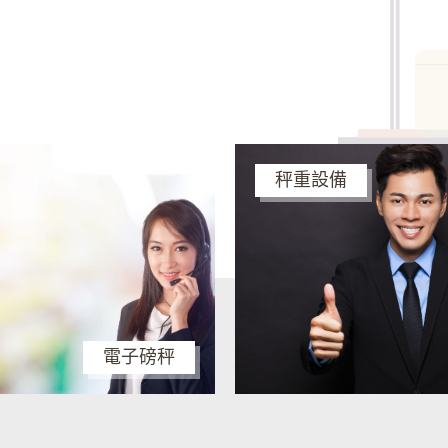
秤重設備
電子磅秤