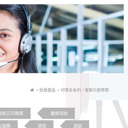
批發產品
印章全系列，客製化臍帶章
搬家公司推薦
離婚諮詢
友服務
貸款
旅遊