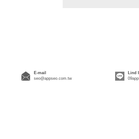
E-mail
Lind 
seo@appseo.com.tw
09app