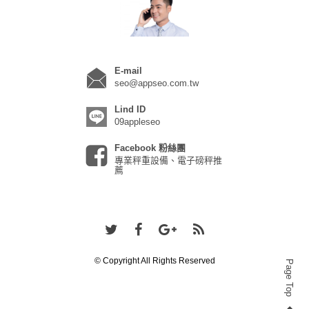
E-mail
seo@appseo.com.tw
Lind ID
09appleseo
Facebook 粉絲團
專業秤重設備、電子磅秤推
薦
© Copyright All Rights Reserved
Page Top