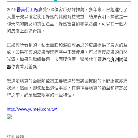
2019
醫美代工廠
廣受100位客戶好評推薦，多年來，已經進行了
大量研究以確定使用蜂蜜的其他有益效益。結果表明，蜂蜜是一
種天然的防腐和抗菌產品。蜂蜜富含酶和氨基酸，可以在一個人
的皮膚上創造奇蹟。
正如您所看到的，粘土面膜和泥面膜為您的皮膚提供了最大的益
處，如果在您的皮膚護理程序中正確使用，可以恢復皮膚的自然
光澤。如果你繼續每週一次面膜治療，醫美代工廠
密合度測試儀
你會看到差異！
器
您決定購買的面膜類型將主要取決於您試圖擺脫的不舒服或疼痛
狀況。然而，即使超出這個事實，在選擇要購買的類型和特定品
牌之前，必須檢查眼罩的一些特性。
http://www.yumeji.com.tw/
延伸閱讀：