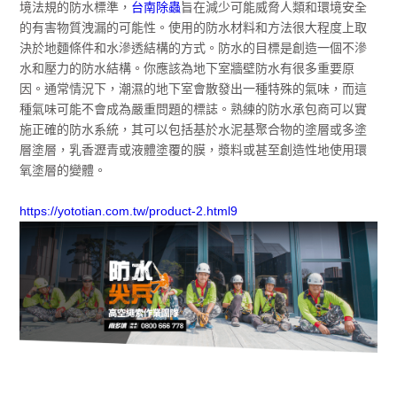
境法規的防水標準，
台南除蟲
旨在減少可能威脅人類和環境安全
的有害物質洩漏的可能性。使用的防水材料和方法很大程度上取
決於地麵條件和水滲透結構的方式。防水的目標是創造一個不滲
水和壓力的防水結構。你應該為地下室牆壁防水有很多重要原
因。通常情況下，潮濕的地下室會散發出一種特殊的氣味，而這
種氣味可能不會成為嚴重問題的標誌。熟練的防水承包商可以實
施正確的防水系統，其可以包括基於水泥基聚合物的塗層或多塗
層塗層，乳香瀝青或液體塗覆的膜，漿料或甚至創造性地使用環
氧塗層的變體。
https://yototian.com.tw/product-2.html9