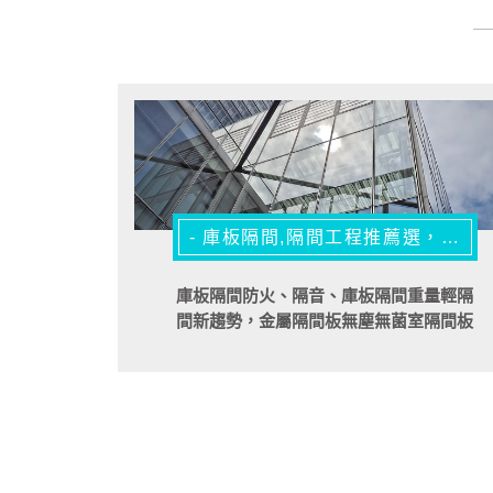
- 庫板隔間,隔間工程推薦選，值得您信賴 ! -
庫板隔間防火、隔音、庫板隔間重量輕隔
間新趨勢，金屬隔間板無塵無菌室隔間板
已獲取法規認證!