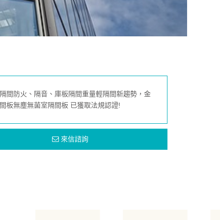
隔間防火、隔音、庫板隔間重量輕隔間新趨勢，金
間板無塵無菌室隔間板 已獲取法規認證!
來信諮詢