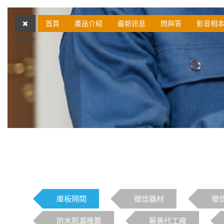
首頁
產品介紹
最新訊息
問與答
影音相
Close
庫板隔間
徵信器材
徵
防水抓漏推薦
醫美代工廠