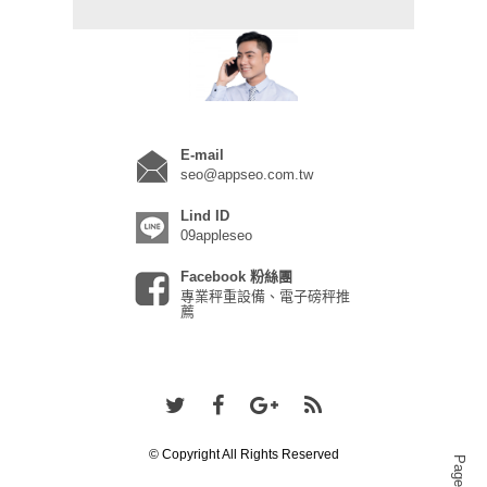
E-mail
seo@appseo.com.tw
Lind ID
09appleseo
Facebook 粉絲團
專業秤重設備、電子磅秤推
薦
© Copyright All Rights Reserved