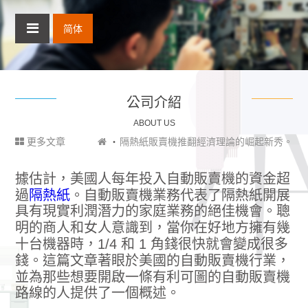
简体
公司介紹
ABOUT US
更多文章
隔熱紙販賣機推翻經濟理論的崛起新秀。
據估計，美國人每年投入自動販賣機的資金超
過
隔熱紙
。自動販賣機業務代表了隔熱紙開展
具有現實利潤潛力的家庭業務的絕佳機會。聰
明的商人和女人意識到，當你在好地方擁有幾
十台機器時，1/4 和 1 角錢很快就會變成很多
錢。這篇文章著眼於美國的自動販賣機行業，
並為那些想要開啟一條有利可圖的自動販賣機
路線的人提供了一個概述。