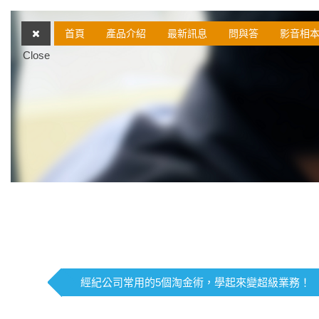
首頁
產品介紹
最新訊息
問與答
影音相
Close
經紀公司常用的5個淘金術，學起來變超級業務！