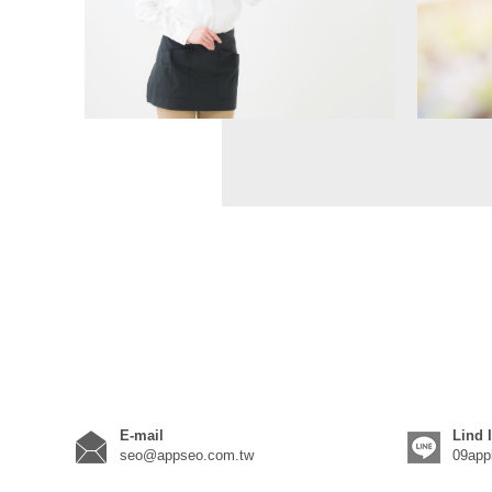
E-mail
Lind 
seo@appseo.com.tw
09app