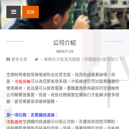
简体
公司介紹
ABOUT US
更多文章
專業的冷氣清洗服務。評價最好5家冷氣行！
空調有時會經常損壞或吹出劣質空氣，從而造成嚴重破壞。但
是，
可以為您節省很多錢。冷氣維修它可以延長機器的
冷氣保養
使用壽命，並且還可以檢查電量。盡職盡責地與最好的空調維修
公司聯繫很重要。但是，有些任務需要定期執行才能解決很多問
題，甚至需要尋求維修服務。
第一項任務：丟棄臟過濾器：
空調機的過濾器可以阻止花粉，灰塵和其他懸浮顆粒，
冷氣維修
這些雜質會導致不純淨的空氣。但是，隨著時間的流逝，這些過