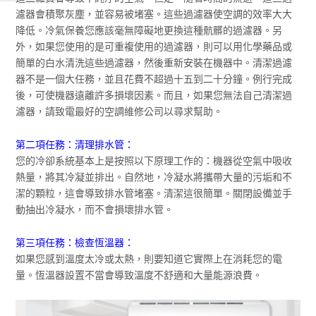
濾器會積聚灰塵，並容易被堵塞。這些過濾器使空調的效率大大
降低。冷氣保養您應該毫無障礙地更換這種骯髒的過濾器。另
外，如果您使用的是可重複使用的過濾器，則可以用化學藥品或
簡單的白水清洗這些過濾器，然後重新安裝在機器中。清潔過濾
器不是一個大任務，並且花費不超過十五到二十分鐘。例行完成
後，可使機器遠離許多損壞因素。而且，如果您無法自己清潔過
濾器，請致電最好的空調維修公司以尋求幫助。
第二項任務：清理排水管：
您的冷卻系統基本上是按照以下原理工作的：機器從空氣中吸收
熱量，將其冷凝並排出。自然地，冷凝水將攜帶大量的污垢和不
潔的顆粒，這會導致排水管堵塞。清潔這很簡單。關閉設備並手
動抽出冷凝水，而不會損壞排水管。
第三項任務：檢查恆溫器：
如果您感到溫度太冷或太熱，則要知道它實際上在消耗您的電
量。恆溫器設置不當會導致溫度不舒適和大量能源浪費。