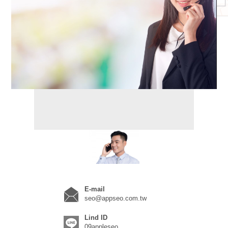
E-mail
seo@appseo.com.tw
Lind ID
09appleseo