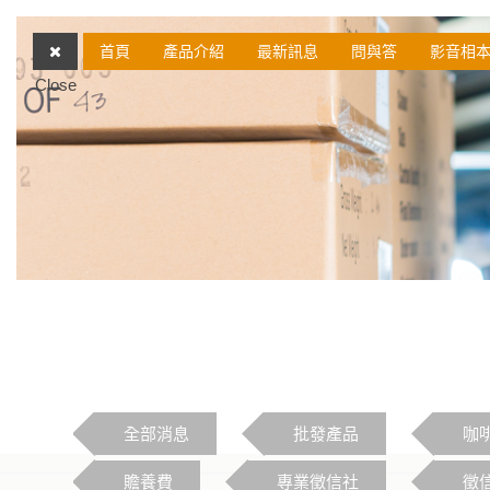
首頁
產品介紹
最新訊息
問與答
影音相
Close
全部消息
批發產品
咖
贍養費
專業徵信社
徵