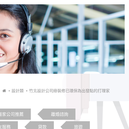
設計類
竹北設計公司綠裝修已環保為出發點的打理家
搬家公司推薦
離婚諮詢
友服務
貸款
旅遊