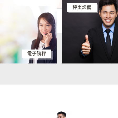
秤重設備
電子磅秤