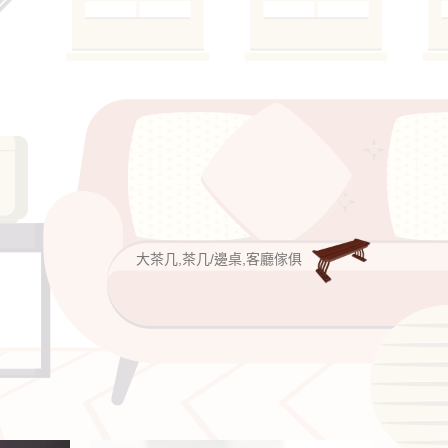
大茶几,茶几/邊桌,客廳傢俱