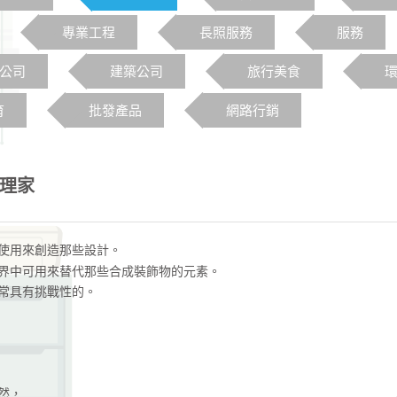
專業工程
長照服務
服務
o公司
建築公司
旅行美食
育
批發產品
網路行銷
理家
使用來創造那些設計。
界中可用來替代那些合成裝飾物的元素。
常具有挑戰性的。
然，