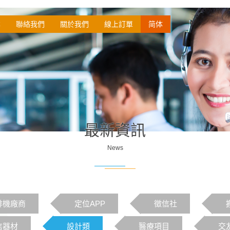
本
聯絡我們
關於我們
線上訂單
简体
最新資訊
News
啡機廠商
定位APP
徵信社
信器材
設計類
醫療項目
交