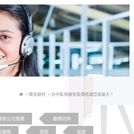
徵信器材
台中監視器安裝價格讓您省最大！
搬家公司推薦
離婚諮詢
友服務
貸款
旅遊