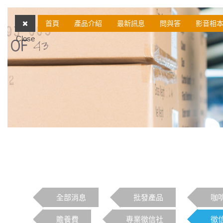
首頁
產品介紹
最新訊息
問與答
影音相
Close
全部消息
批發產品
咖
贍養費
專業徵信社
徵