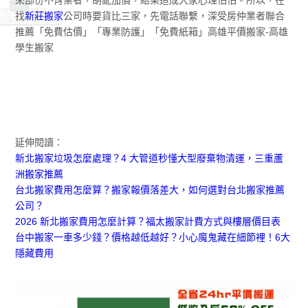
來部份不肖業者，胡亂加價，結果造成大家心理怕怕。所以，在
找
新莊搬家
公司時要貨比三家，先電話聯繫，深受房仲業者聯合
推薦「免費估價」「專業防護」「免費紙箱」高雄平價搬家-高雄
學生搬家
延伸閱讀：
新北搬家垃圾怎麼處理？4 大管道秒懂大型廢棄物清運，三重蘆
洲搬家推薦​
台北搬家費用怎麼算？搬家報價落差大，如何選對台北搬家推薦
公司？
2026 新北搬家費用怎麼計算？福太搬家計費方式與樓層價目表
台中搬家一車多少錢？價格越低越好？小心魔鬼藏在細節裡！6大
隱藏費用