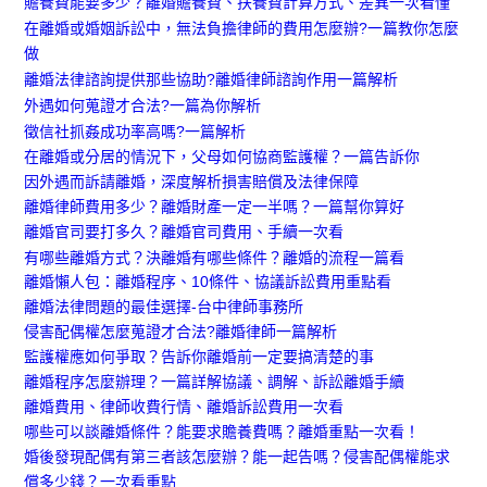
贍養費能要多少？離婚贍養費、扶養費計算方式、差異一次看懂
在離婚或婚姻訴訟中，無法負擔律師的費用怎麼辦?一篇教你怎麼
做
離婚法律諮詢提供那些協助?離婚律師諮詢作用一篇解析
外遇如何蒐證才合法?一篇為你解析
徵信社抓姦成功率高嗎?一篇解析
在離婚或分居的情況下，父母如何協商監護權？一篇告訴你
因外遇而訴請離婚，深度解析損害賠償及法律保障
離婚律師費用多少？離婚財產一定一半嗎？一篇幫你算好
離婚官司要打多久？離婚官司費用、手續一次看
有哪些離婚方式？決離婚有哪些條件？離婚的流程一篇看
離婚懶人包：離婚程序、10條件、協議訴訟費用重點看
離婚法律問題的最佳選擇-台中律師事務所
侵害配偶權怎麼蒐證才合法?離婚律師一篇解析
監護權應如何爭取？告訴你離婚前一定要搞清楚的事
離婚程序怎麼辦理？一篇詳解協議、調解、訴訟離婚手續
離婚費用、律師收費行情、離婚訴訟費用一次看
哪些可以談離婚條件？能要求贍養費嗎？離婚重點一次看！
婚後發現配偶有第三者該怎麼辦？能一起告嗎？侵害配偶權能求
償多少錢？一次看重點