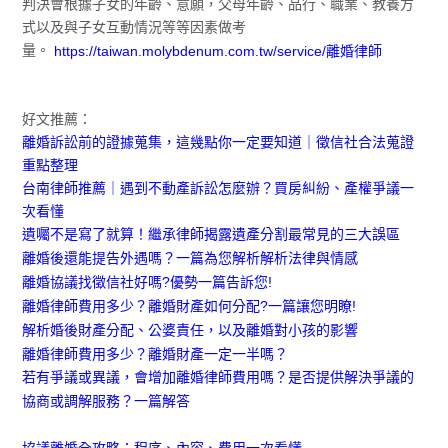
判決會根據子女的年齡、意願，父母年齡、品行、職業、教養方
式以及與子女互動情況等等因素做考
量。
https://taiwan.molybdenum.com.tw/service/離婚律師
好文推薦：
離婚訴訟前的證據蒐集，這幾點你一定要知道｜徵信社合法蒐證
重點整理
台南律師推薦｜遇到不動產訴訟怎麼辦？買房糾紛、產權爭議一
次看懂
遺囑不是寫了就算！繼承律師揭露遺產分割最常見的三大誤區
離婚後還能提告外遇嗎？一篇為您解析解析法律與情感
離婚協議找徵信社好嗎?優勢一篇告訴您!
離婚律師費用多少？離婚財產如何分配?一篇讓您明瞭!
解析婚後財產分配、公婆責任，以及離婚對小孩的影響
離婚律師費用多少？離婚財產一定一半嗎？
若有爭議或異議，會增加離婚律師費用嗎？是否提供解決爭議的
協商或調解服務？一篇解答
協議離婚全攻略：程序、內容、費用一次看懂