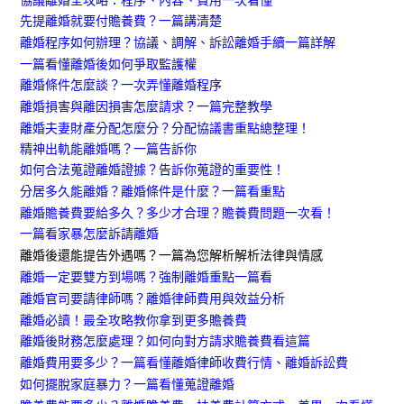
先提離婚就要付贍養費？一篇講清楚​
離婚程序如何辦理？協議、調解、訴訟離婚手續一篇詳解
一篇看懂離婚後如何爭取監護權
離婚條件怎麼談？一次弄懂離婚程序
離婚損害與離因損害怎麼請求？一篇完整教學
離婚夫妻財產分配怎麼分？分配協議書重點總整理！
精神出軌能離婚嗎？一篇告訴你​
如何合法蒐證離婚證據？告訴你蒐證的重要性！​
分居多久能離婚？離婚條件是什麼？一篇看重點
離婚贍養費要給多久？多少才合理？贍養費問題一次看！
一篇看家暴怎麼訴請離婚
離婚後還能提告外遇嗎？一篇為您解析解析法律與情感
離婚一定要雙方到場嗎？強制離婚重點一篇看
離婚官司要請律師嗎？離婚律師費用與效益分析
離婚必讀！最全攻略教你拿到更多贍養費
離婚後財務怎麼處理？如何向對方請求贍養費看這篇
離婚費用要多少？一篇看懂離婚律師收費行情、離婚訴訟費
如何擺脫家庭暴力？一篇看懂蒐證離婚