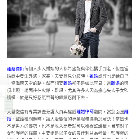
每個人步入婚姻的人都希望能與伴侶攜手到老，但是當
離婚律師
婚姻中發生外遇、家暴、夫妻意見分歧時，
離婚
或許也是給自己
一條海闊天空的路。然而想要
離婚
卻不是如此容易；當
離婚
的選
項出現，場面往往火爆、難堪，尤其許多人因為擔心失去子女監
護權，於是只好忍氣吞聲的繼續忍耐下去。
大愛徵信有專業調查蒐證人員與權威
離婚律師
顧問，當您面臨
離
婚
、監護權問題時，讓大愛徵信的專業服務協助您解決！當然也
不是男方的優勢，也不是收入高者就可以獲得監護權。目前對子
女監護權的歸屬，主要還是以子女的最佳利益為考量，監護權的