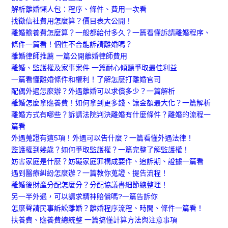
解析離婚懶人包：程序、條件、費用一次看
找徵信社費用怎麼算？價目表大公開！
離婚贍養費怎麼算？一般都給付多久？一篇看懂
訴請離婚程序、
條件一篇看！個性不合能訴請離婚嗎？
離婚律師推薦 一篇公開離婚律師費用
離婚、監護權及家事案件 一篇耐心傾聽爭取最佳利益
一篇看懂離婚條件和權利！了解怎麼打離婚官司
配偶外遇怎麼辦？外遇離婚可以求償多少？一篇解析
離婚怎麼拿贍養費！如何拿到更多錢、讓金額最大化？一篇解析
離婚方式有哪些？訴請法院判決離婚有什麼條件？離婚的流程一
篇看
外遇蒐證有這5項！外遇可以告什麼？一篇看懂外遇法律！
監護權到幾歲？如何爭取監護權？一篇完整了解監護權！
妨害家庭是什麼？妨礙家庭罪構成要件、追訴期、證據一篇看
遇到醫療糾紛怎麼辦？一篇教你蒐證、提告流程！
離婚後財產分配怎麼分？分配協議書細節總整理！
另一半外遇，可以請求精神賠償嗎?一篇告訴你
怎麼聲請民事訴訟離婚？離婚程序流程、時間、條件一篇看！
扶養費、贍養費總統整 一篇搞懂計算方法與注意事項