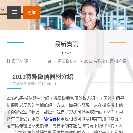
简体
最新資訊
News
資訊分類
專業徵信社
2019特殊徵信器材介紹
2019特殊徵信器材介紹
文章發佈時間：2019-06-11
2019特殊徵信器材介紹，攝像機通常用於私人調查，因為它們是
捕捉難以反駁的證據的絕佳方式。如果你發現有人在攝像機上偷
了你辦公室的物品，那麼你就有了證據可以採取行動。然而，視
頻有時會受到限制，
徵信器材
單反相機可能是非常有用的恭維。
這些攝像機通常更複雜，需要培訓才能在PI情況下使用它們，因
此，當您選擇經驗豐富的團隊為您進行調查時，他們確切知道如