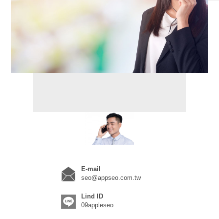
E-mail
seo@appseo.com.tw
Lind ID
09appleseo