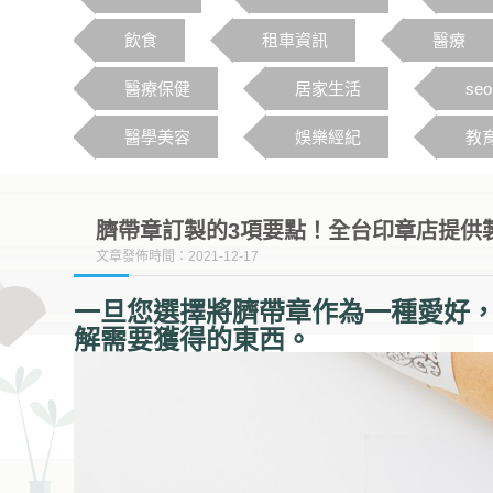
飲食
租車資訊
醫療
醫療保健
居家生活
se
醫學美容
娛樂經紀
教
臍帶章訂製的3項要點！全台印章店提供
文章發佈時間：2021-12-17
一旦您選擇將臍帶章作為一種愛好
解需要獲得的東西。