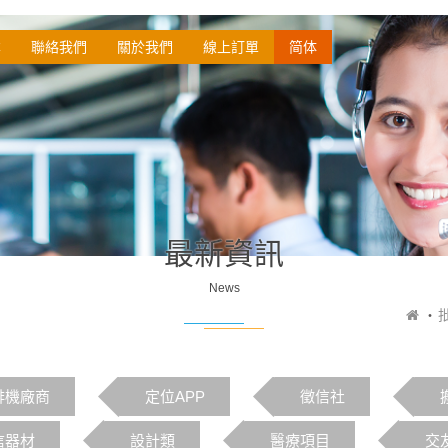
本
聯絡我們
關於我們
線上訂單
简体
最新資訊
News
啡機廠商
定位APP
徵信社
信器材
設計類
醫療項目
交