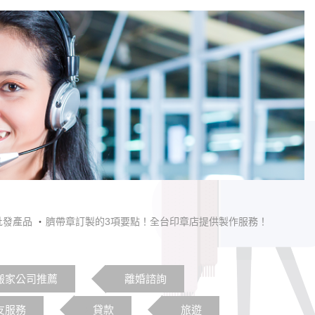
批發產品
臍帶章訂製的3項要點！全台印章店提供製作服務！
搬家公司推薦
離婚諮詢
友服務
貸款
旅遊