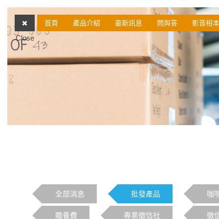
首頁
產品介紹
最新訊息
問與答
影音相
Close
全部消息
批發產品
咖
贍養費
專業徵信社
徵