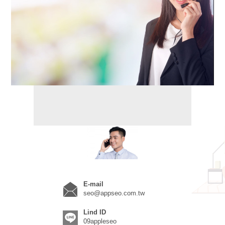
秤重設備
E-mail
seo@appseo.com.tw
Lind ID
09appleseo