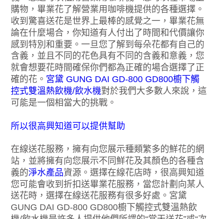
購物，畢業花了解營業用咖啡機提供的各種選擇。
收到驚喜送花是世界上最棒的感覺之一，畢業花無
論在什麼場合，你知道有人付出了時間和代價讓你
感到特別和重要。一旦您了解到每朵花都有自己的
含義，並且不同的花色具有不同的含義和意義，您
就會想要花時間確保你們都為正確的場合選擇了正
確的花。
宮黛 GUNG DAI GD-800 GD800櫥下觸
控式雙溫熱飲機/飲水機
對於我們大多數人來說，這
可能是一個相當大的挑戰。
所以很高興知道可以提供幫助
在線送花服務，擁有向您展示種類繁多的鮮花的網
站，並將擁有向您展示不同鮮花及其顏色的各種含
義的
淨水產品
資源。選擇在線花店時，很高興知道
您可能會收到折扣送畢業花服務，當您計劃向某人
送花時，選擇在線送花服務有很多好處。宮黛
GUNG DAI GD-800 GD800櫥下觸控式雙溫熱飲
機/飲水機是許多人提供他們所謂的“當天送花”或“次