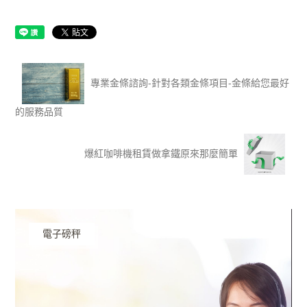
專業金條諮詢-針對各類金條項目-金條給您最好
的服務品質
爆紅咖啡機租賃做拿鐵原來那麼簡單