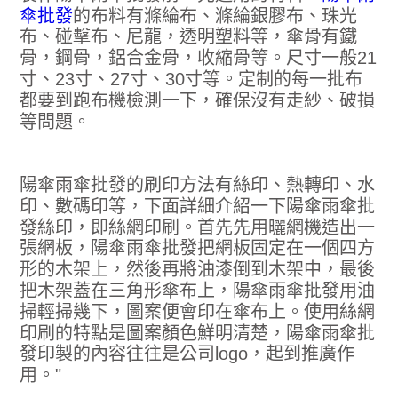
傘批發
的布料有滌綸布、滌綸銀膠布、珠光
布、碰擊布、尼龍，透明塑料等，傘骨有鐵
骨，鋼骨，鋁合金骨，收縮骨等。尺寸一般21
寸、23寸、27寸、30寸等。定制的每一批布
都要到跑布機檢測一下，確保沒有走紗、破損
等問題。
陽傘雨傘批發的刷印方法有絲印、熱轉印、水
印、數碼印等，下面詳細介紹一下陽傘雨傘批
發絲印，即絲網印刷。首先先用曬網機造出一
張網板，陽傘雨傘批發把網板固定在一個四方
形的木架上，然後再將油漆倒到木架中，最後
把木架蓋在三角形傘布上，陽傘雨傘批發用油
掃輕掃幾下，圖案便會印在傘布上。使用絲網
印刷的特點是圖案顏色鮮明清楚，陽傘雨傘批
發印製的內容往往是公司logo，起到推廣作
用。"