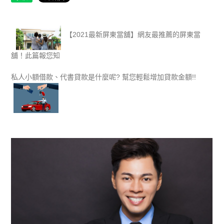
【2021最新屏東當舖】網友最推薦的屏東當
舖！此篇報您知
私人小額借款、代書貸款是什麼呢? 幫您輕鬆增加貸款金額!!