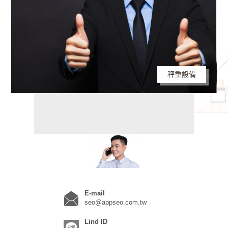
秤重設備
E-mail
seo@appseo.com.tw
Lind ID